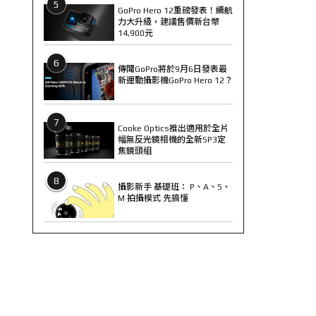
5
GoPro Hero 12重磅發表！續航
力大升級，建議售價新台幣
14,900元
6
傳聞GoPro將於9月6日發表最
新運動攝影機GoPro Hero 12？
7
Cooke Optics推出適用於全片
幅無反光鏡相機的全新SP3定
焦鏡頭組
8
攝影新手 基礎班： P、A、S、
M 拍攝模式 先搞懂