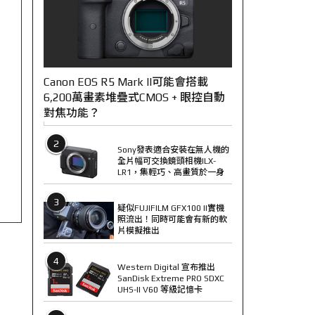
Canon EOS R5 Mark II可能會搭載
6,200萬畫素堆疊式CMOS + 眼控自動
對焦功能？
2
Sony發表適合安裝在無人機的
全片幅可交換鏡頭相機ILX-
LR1，集輕巧、高畫質於一身
3
疑似FUJIFILM GFX100 II實機
照流出！同時可能會有新的軟
片模擬推出
4
Western Digital 宣布推出
SanDisk Extreme PRO SDXC
UHS-II V60 等級記憶卡