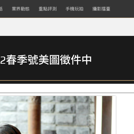
活
業界動態
重點評測
手機玩拍
攝影擂臺
2春季號美圖徵件中