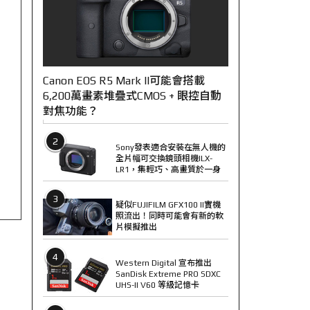
Canon EOS R5 Mark II可能會搭載
6,200萬畫素堆疊式CMOS + 眼控自動
對焦功能？
2
Sony發表適合安裝在無人機的
全片幅可交換鏡頭相機ILX-
LR1，集輕巧、高畫質於一身
3
疑似FUJIFILM GFX100 II實機
照流出！同時可能會有新的軟
片模擬推出
4
Western Digital 宣布推出
SanDisk Extreme PRO SDXC
UHS-II V60 等級記憶卡