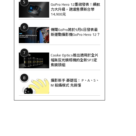
5
GoPro Hero 12重磅發表！續航
力大升級，建議售價新台幣
14,900元
6
傳聞GoPro將於9月6日發表最
新運動攝影機GoPro Hero 12？
7
Cooke Optics推出適用於全片
幅無反光鏡相機的全新SP3定
焦鏡頭組
8
攝影新手 基礎班： P、A、S、
M 拍攝模式 先搞懂