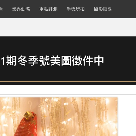
活
業界動態
重點評測
手機玩拍
攝影擂臺
1期冬季號美圖徵件中