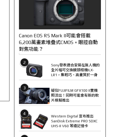
Canon EOS R5 Mark II可能會搭載
6,200萬畫素堆疊式CMOS + 眼控自動
對焦功能？
2
Sony發表適合安裝在無人機的
全片幅可交換鏡頭相機ILX-
LR1，集輕巧、高畫質於一身
3
疑似FUJIFILM GFX100 II實機
照流出！同時可能會有新的軟
片模擬推出
4
Western Digital 宣布推出
SanDisk Extreme PRO SDXC
UHS-II V60 等級記憶卡