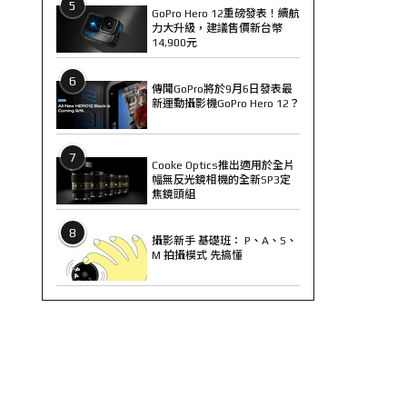
5
GoPro Hero 12重磅發表！續航
力大升級，建議售價新台幣
14,900元
6
傳聞GoPro將於9月6日發表最
新運動攝影機GoPro Hero 12？
7
Cooke Optics推出適用於全片
幅無反光鏡相機的全新SP3定
焦鏡頭組
8
攝影新手 基礎班： P、A、S、
M 拍攝模式 先搞懂