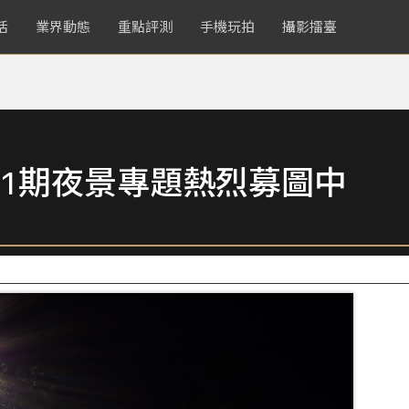
活
業界動態
重點評測
手機玩拍
攝影擂臺
1期夜景專題熱烈募圖中