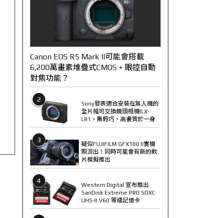
Canon EOS R5 Mark II可能會搭載
6,200萬畫素堆疊式CMOS + 眼控自動
對焦功能？
2
Sony發表適合安裝在無人機的
全片幅可交換鏡頭相機ILX-
LR1，集輕巧、高畫質於一身
3
疑似FUJIFILM GFX100 II實機
照流出！同時可能會有新的軟
片模擬推出
4
Western Digital 宣布推出
SanDisk Extreme PRO SDXC
UHS-II V60 等級記憶卡