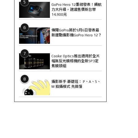
5
GoPro Hero 12重磅發表！續航
力大升級，建議售價新台幣
14,900元
6
傳聞GoPro將於9月6日發表最
新運動攝影機GoPro Hero 12？
7
Cooke Optics推出適用於全片
幅無反光鏡相機的全新SP3定
焦鏡頭組
8
攝影新手 基礎班： P、A、S、
M 拍攝模式 先搞懂