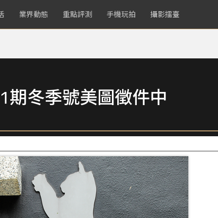
活
業界動態
重點評測
手機玩拍
攝影擂臺
1期冬季號美圖徵件中