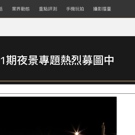
活
業界動態
重點評測
手機玩拍
攝影擂臺
1期夜景專題熱烈募圖中