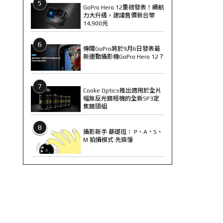
5
GoPro Hero 12重磅發表！續航
力大升級，建議售價新台幣
14,900元
6
傳聞GoPro將於9月6日發表最
新運動攝影機GoPro Hero 12？
7
Cooke Optics推出適用於全片
幅無反光鏡相機的全新SP3定
焦鏡頭組
8
攝影新手 基礎班： P、A、S、
M 拍攝模式 先搞懂