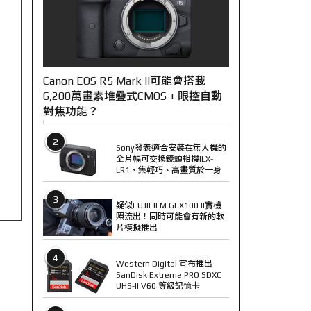
Canon EOS R5 Mark II可能會搭載
6,200萬畫素堆疊式CMOS + 眼控自動
對焦功能？
2
Sony發表適合安裝在無人機的
全片幅可交換鏡頭相機ILX-
LR1，集輕巧、高畫質於一身
3
疑似FUJIFILM GFX100 II實機
照流出！同時可能會有新的軟
片模擬推出
4
Western Digital 宣布推出
SanDisk Extreme PRO SDXC
UHS-II V60 等級記憶卡