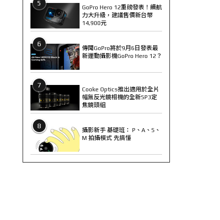
5
GoPro Hero 12重磅發表！續航
力大升級，建議售價新台幣
14,900元
6
傳聞GoPro將於9月6日發表最
新運動攝影機GoPro Hero 12？
7
Cooke Optics推出適用於全片
幅無反光鏡相機的全新SP3定
焦鏡頭組
8
攝影新手 基礎班： P、A、S、
M 拍攝模式 先搞懂