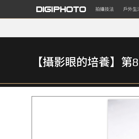
拍攝技法
戶外生
【攝影眼的培養】第8