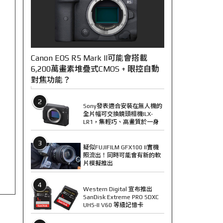
Canon EOS R5 Mark II可能會搭載
6,200萬畫素堆疊式CMOS + 眼控自動
對焦功能？
2
Sony發表適合安裝在無人機的
全片幅可交換鏡頭相機ILX-
LR1，集輕巧、高畫質於一身
3
疑似FUJIFILM GFX100 II實機
照流出！同時可能會有新的軟
片模擬推出
4
Western Digital 宣布推出
SanDisk Extreme PRO SDXC
UHS-II V60 等級記憶卡