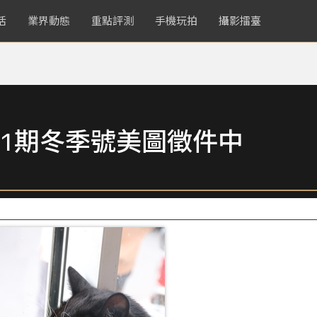
活
業界動態
重點評測
手機玩拍
攝影擂臺
1期冬季號美圖徵件中