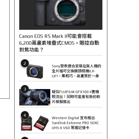
Canon EOS R5 Mark II可能會搭載
6,200萬畫素堆疊式CMOS + 眼控自動
對焦功能？
2
Sony發表適合安裝在無人機的
全片幅可交換鏡頭相機ILX-
LR1，集輕巧、高畫質於一身
3
疑似FUJIFILM GFX100 II實機
照流出！同時可能會有新的軟
片模擬推出
4
Western Digital 宣布推出
SanDisk Extreme PRO SDXC
UHS-II V60 等級記憶卡