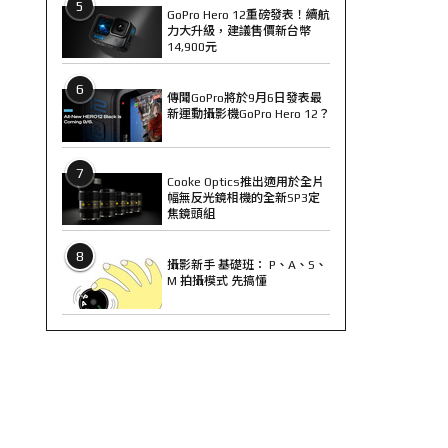
5
GoPro Hero 12重磅發表！續航
力大升級，建議售價新台幣
14,900元
6
傳聞GoPro將於9月6日發表最
新運動攝影機GoPro Hero 12？
7
Cooke Optics推出適用於全片
幅無反光鏡相機的全新SP3定
焦鏡頭組
8
攝影新手 基礎班： P、A、S、
M 拍攝模式 先搞懂