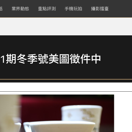
活
業界動態
重點評測
手機玩拍
攝影擂臺
1期冬季號美圖徵件中