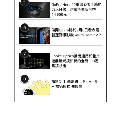
5
GoPro Hero 12重磅發表！續航
力大升級，建議售價新台幣
14,900元
6
傳聞GoPro將於9月6日發表最
新運動攝影機GoPro Hero 12？
7
Cooke Optics推出適用於全片
幅無反光鏡相機的全新SP3定
焦鏡頭組
8
攝影新手 基礎班： P、A、S、
M 拍攝模式 先搞懂