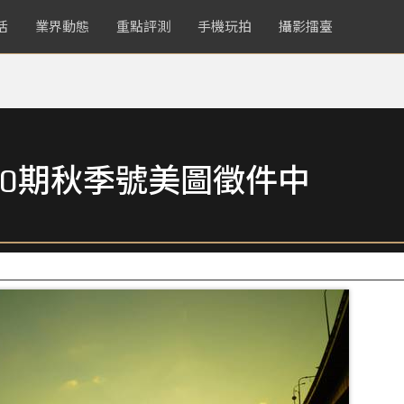
活
業界動態
重點評測
手機玩拍
攝影擂臺
0期秋季號美圖徵件中