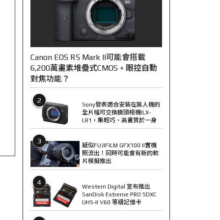
Canon EOS R5 Mark II可能會搭載
6,200萬畫素堆疊式CMOS + 眼控自動
對焦功能？
2
Sony發表適合安裝在無人機的
全片幅可交換鏡頭相機ILX-
LR1，集輕巧、高畫質於一身
3
疑似FUJIFILM GFX100 II實機
照流出！同時可能會有新的軟
片模擬推出
4
Western Digital 宣布推出
SanDisk Extreme PRO SDXC
UHS-II V60 等級記憶卡