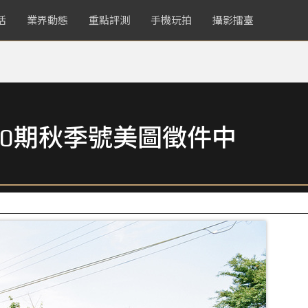
活
業界動態
重點評測
手機玩拍
攝影擂臺
0期秋季號美圖徵件中