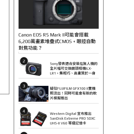
Canon EOS R5 Mark II可能會搭載
6,200萬畫素堆疊式CMOS + 眼控自動
對焦功能？
2
Sony發表適合安裝在無人機的
全片幅可交換鏡頭相機ILX-
LR1，集輕巧、高畫質於一身
3
疑似FUJIFILM GFX100 II實機
照流出！同時可能會有新的軟
片模擬推出
4
Western Digital 宣布推出
SanDisk Extreme PRO SDXC
UHS-II V60 等級記憶卡