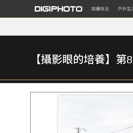
拍攝技法
戶外生
【攝影眼的培養】第8