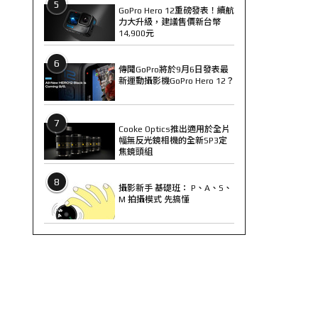
5
GoPro Hero 12重磅發表！續航
力大升級，建議售價新台幣
14,900元
6
傳聞GoPro將於9月6日發表最
新運動攝影機GoPro Hero 12？
7
Cooke Optics推出適用於全片
幅無反光鏡相機的全新SP3定
焦鏡頭組
8
攝影新手 基礎班： P、A、S、
M 拍攝模式 先搞懂