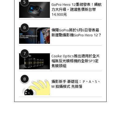
5
GoPro Hero 12重磅發表！續航
力大升級，建議售價新台幣
14,900元
6
傳聞GoPro將於9月6日發表最
新運動攝影機GoPro Hero 12？
7
Cooke Optics推出適用於全片
幅無反光鏡相機的全新SP3定
焦鏡頭組
8
攝影新手 基礎班： P、A、S、
M 拍攝模式 先搞懂