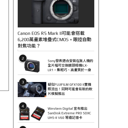
Canon EOS R5 Mark II可能會搭載
6,200萬畫素堆疊式CMOS + 眼控自動
對焦功能？
2
Sony發表適合安裝在無人機的
全片幅可交換鏡頭相機ILX-
LR1，集輕巧、高畫質於一身
3
疑似FUJIFILM GFX100 II實機
照流出！同時可能會有新的軟
片模擬推出
4
Western Digital 宣布推出
SanDisk Extreme PRO SDXC
UHS-II V60 等級記憶卡