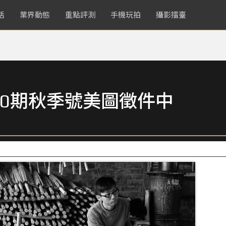
活
業界動態
重點評測
手機玩拍
攝影擂臺
0期秋季號美圖徵件中