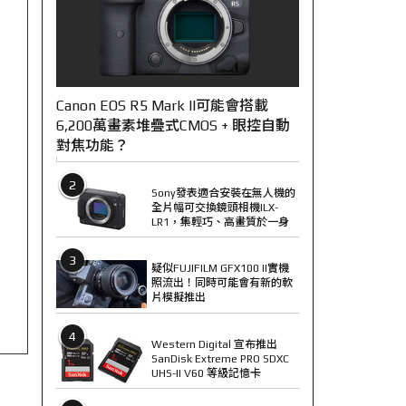
Canon EOS R5 Mark II可能會搭載
6,200萬畫素堆疊式CMOS + 眼控自動
對焦功能？
2
Sony發表適合安裝在無人機的
全片幅可交換鏡頭相機ILX-
LR1，集輕巧、高畫質於一身
3
疑似FUJIFILM GFX100 II實機
照流出！同時可能會有新的軟
片模擬推出
4
Western Digital 宣布推出
SanDisk Extreme PRO SDXC
UHS-II V60 等級記憶卡