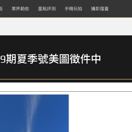
活
業界動態
重點評測
手機玩拍
攝影擂臺
9期夏季號美圖徵件中