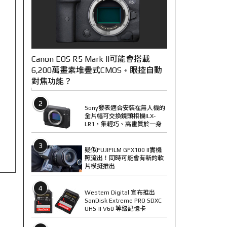
Canon EOS R5 Mark II可能會搭載
6,200萬畫素堆疊式CMOS + 眼控自動
對焦功能？
2
Sony發表適合安裝在無人機的
全片幅可交換鏡頭相機ILX-
LR1，集輕巧、高畫質於一身
3
疑似FUJIFILM GFX100 II實機
照流出！同時可能會有新的軟
片模擬推出
4
Western Digital 宣布推出
SanDisk Extreme PRO SDXC
UHS-II V60 等級記憶卡