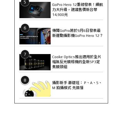
5
GoPro Hero 12重磅發表！續航
力大升級，建議售價新台幣
14,900元
6
傳聞GoPro將於9月6日發表最
新運動攝影機GoPro Hero 12？
7
Cooke Optics推出適用於全片
幅無反光鏡相機的全新SP3定
焦鏡頭組
8
攝影新手 基礎班： P、A、S、
M 拍攝模式 先搞懂