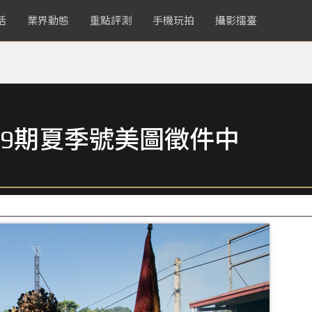
活
業界動態
重點評測
手機玩拍
攝影擂臺
9期夏季號美圖徵件中