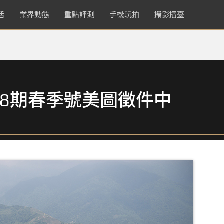
活
業界動態
重點評測
手機玩拍
攝影擂臺
8期春季號美圖徵件中