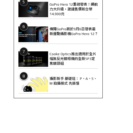
5
GoPro Hero 12重磅發表！續航
力大升級，建議售價新台幣
14,900元
6
傳聞GoPro將於9月6日發表最
新運動攝影機GoPro Hero 12？
7
Cooke Optics推出適用於全片
幅無反光鏡相機的全新SP3定
焦鏡頭組
8
攝影新手 基礎班： P、A、S、
M 拍攝模式 先搞懂