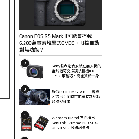
Canon EOS R5 Mark II可能會搭載
6,200萬畫素堆疊式CMOS + 眼控自動
對焦功能？
2
Sony發表適合安裝在無人機的
全片幅可交換鏡頭相機ILX-
LR1，集輕巧、高畫質於一身
3
疑似FUJIFILM GFX100 II實機
照流出！同時可能會有新的軟
片模擬推出
4
Western Digital 宣布推出
SanDisk Extreme PRO SDXC
UHS-II V60 等級記憶卡