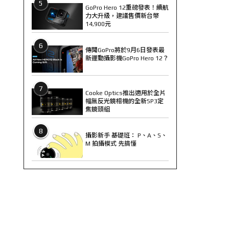
5
GoPro Hero 12重磅發表！續航
力大升級，建議售價新台幣
14,900元
6
傳聞GoPro將於9月6日發表最
新運動攝影機GoPro Hero 12？
7
Cooke Optics推出適用於全片
幅無反光鏡相機的全新SP3定
焦鏡頭組
8
攝影新手 基礎班： P、A、S、
M 拍攝模式 先搞懂