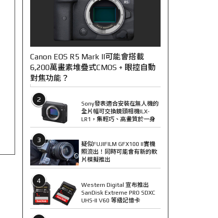
Canon EOS R5 Mark II可能會搭載
6,200萬畫素堆疊式CMOS + 眼控自動
對焦功能？
2
Sony發表適合安裝在無人機的
全片幅可交換鏡頭相機ILX-
LR1，集輕巧、高畫質於一身
3
疑似FUJIFILM GFX100 II實機
照流出！同時可能會有新的軟
片模擬推出
4
Western Digital 宣布推出
SanDisk Extreme PRO SDXC
UHS-II V60 等級記憶卡