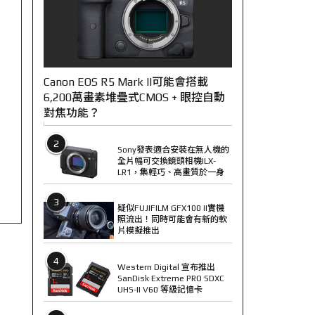
Canon EOS R5 Mark II可能會搭載
6,200萬畫素堆疊式CMOS + 眼控自動
對焦功能？
2
Sony發表適合安裝在無人機的
全片幅可交換鏡頭相機ILX-
LR1，集輕巧、高畫質於一身
3
疑似FUJIFILM GFX100 II實機
照流出！同時可能會有新的軟
片模擬推出
4
Western Digital 宣布推出
SanDisk Extreme PRO SDXC
UHS-II V60 等級記憶卡