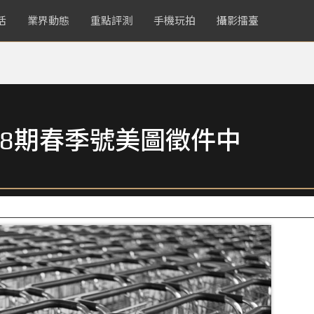
活
業界動態
重點評測
手機玩拍
攝影擂臺
8期春季號美圖徵件中