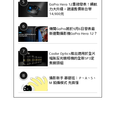
5
GoPro Hero 12重磅發表！續航
力大升級，建議售價新台幣
14,900元
6
傳聞GoPro將於9月6日發表最
新運動攝影機GoPro Hero 12？
7
Cooke Optics推出適用於全片
幅無反光鏡相機的全新SP3定
焦鏡頭組
8
攝影新手 基礎班： P、A、S、
M 拍攝模式 先搞懂