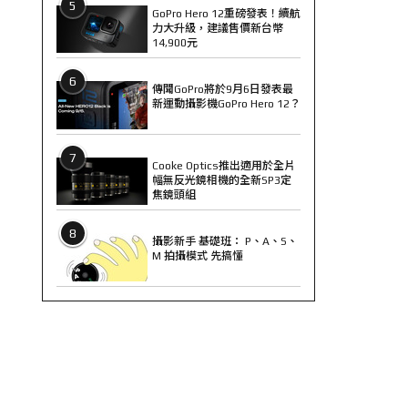
5
GoPro Hero 12重磅發表！續航
力大升級，建議售價新台幣
14,900元
6
傳聞GoPro將於9月6日發表最
新運動攝影機GoPro Hero 12？
7
Cooke Optics推出適用於全片
幅無反光鏡相機的全新SP3定
焦鏡頭組
8
攝影新手 基礎班： P、A、S、
M 拍攝模式 先搞懂