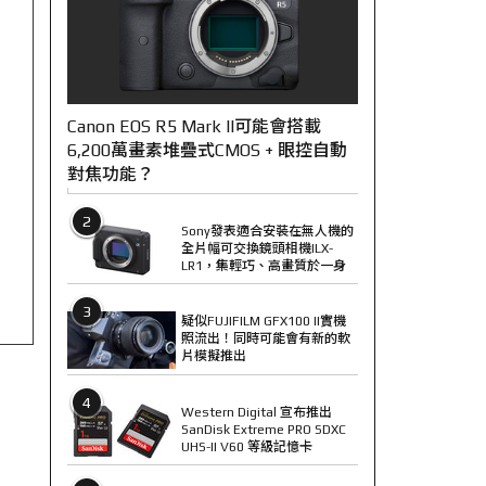
Canon EOS R5 Mark II可能會搭載
6,200萬畫素堆疊式CMOS + 眼控自動
對焦功能？
2
Sony發表適合安裝在無人機的
全片幅可交換鏡頭相機ILX-
LR1，集輕巧、高畫質於一身
3
疑似FUJIFILM GFX100 II實機
照流出！同時可能會有新的軟
片模擬推出
4
Western Digital 宣布推出
SanDisk Extreme PRO SDXC
UHS-II V60 等級記憶卡