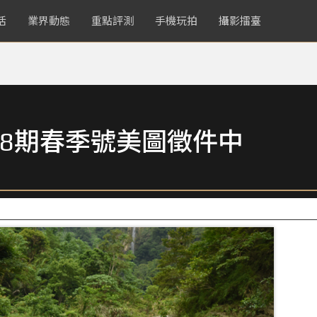
活
業界動態
重點評測
手機玩拍
攝影擂臺
8期春季號美圖徵件中