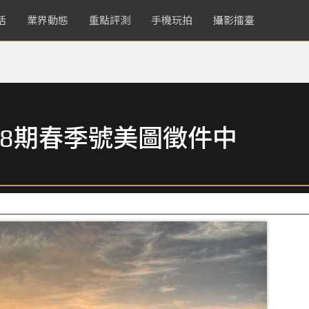
活
業界動態
重點評測
手機玩拍
攝影擂臺
8期春季號美圖徵件中