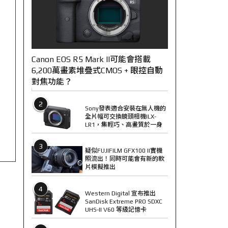
Canon EOS R5 Mark II可能會搭載
6,200萬畫素堆疊式CMOS + 眼控自動
對焦功能？
2
Sony發表適合安裝在無人機的
全片幅可交換鏡頭相機ILX-
LR1，集輕巧、高畫質於一身
3
疑似FUJIFILM GFX100 II實機
照流出！同時可能會有新的軟
片模擬推出
4
Western Digital 宣布推出
SanDisk Extreme PRO SDXC
UHS-II V60 等級記憶卡