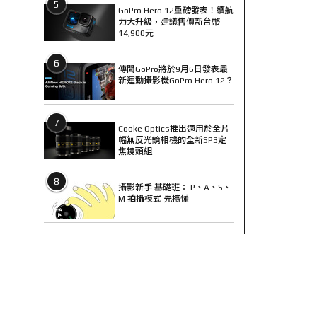
5
GoPro Hero 12重磅發表！續航
力大升級，建議售價新台幣
14,900元
6
傳聞GoPro將於9月6日發表最
新運動攝影機GoPro Hero 12？
7
Cooke Optics推出適用於全片
幅無反光鏡相機的全新SP3定
焦鏡頭組
8
攝影新手 基礎班： P、A、S、
M 拍攝模式 先搞懂