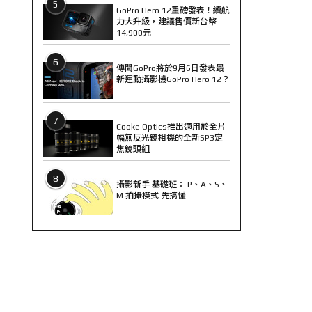
5
GoPro Hero 12重磅發表！續航
力大升級，建議售價新台幣
14,900元
6
傳聞GoPro將於9月6日發表最
新運動攝影機GoPro Hero 12？
7
Cooke Optics推出適用於全片
幅無反光鏡相機的全新SP3定
焦鏡頭組
8
攝影新手 基礎班： P、A、S、
M 拍攝模式 先搞懂