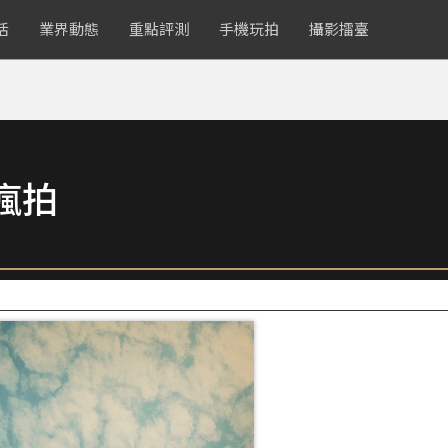
活
業界動態
重點評測
手機玩拍
攝影擂臺
瘋拍