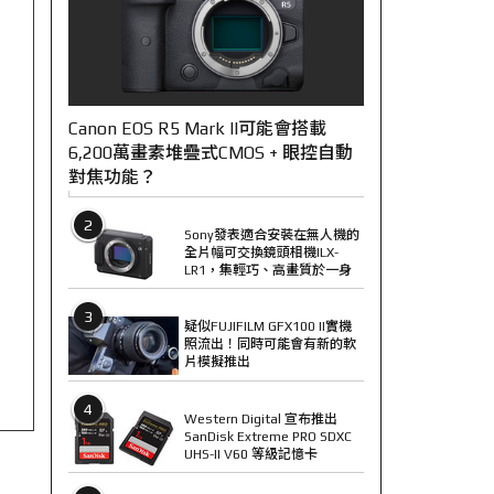
Canon EOS R5 Mark II可能會搭載
6,200萬畫素堆疊式CMOS + 眼控自動
對焦功能？
2
Sony發表適合安裝在無人機的
全片幅可交換鏡頭相機ILX-
LR1，集輕巧、高畫質於一身
3
疑似FUJIFILM GFX100 II實機
照流出！同時可能會有新的軟
片模擬推出
4
Western Digital 宣布推出
SanDisk Extreme PRO SDXC
UHS-II V60 等級記憶卡