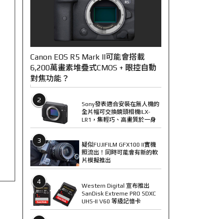
Canon EOS R5 Mark II可能會搭載
6,200萬畫素堆疊式CMOS + 眼控自動
對焦功能？
2
Sony發表適合安裝在無人機的
全片幅可交換鏡頭相機ILX-
LR1，集輕巧、高畫質於一身
3
疑似FUJIFILM GFX100 II實機
照流出！同時可能會有新的軟
片模擬推出
4
Western Digital 宣布推出
SanDisk Extreme PRO SDXC
UHS-II V60 等級記憶卡