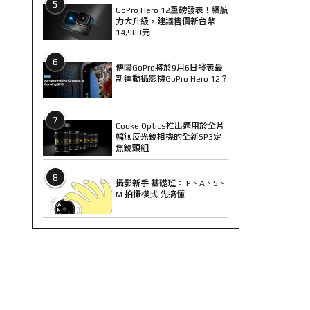
5
GoPro Hero 12重磅發表！續航
力大升級，建議售價新台幣
14,900元
6
傳聞GoPro將於9月6日發表最
新運動攝影機GoPro Hero 12？
7
Cooke Optics推出適用於全片
幅無反光鏡相機的全新SP3定
焦鏡頭組
8
攝影新手 基礎班： P、A、S、
M 拍攝模式 先搞懂