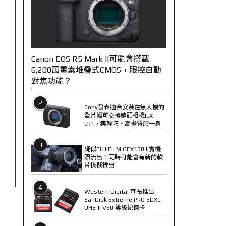
Canon EOS R5 Mark II可能會搭載
6,200萬畫素堆疊式CMOS + 眼控自動
對焦功能？
2
Sony發表適合安裝在無人機的
全片幅可交換鏡頭相機ILX-
LR1，集輕巧、高畫質於一身
3
疑似FUJIFILM GFX100 II實機
照流出！同時可能會有新的軟
片模擬推出
4
Western Digital 宣布推出
SanDisk Extreme PRO SDXC
UHS-II V60 等級記憶卡