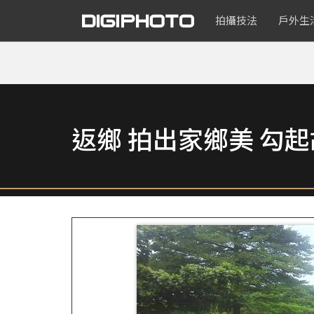
拍攝技法
戶外生
返鄉 拍出家鄉美 勾