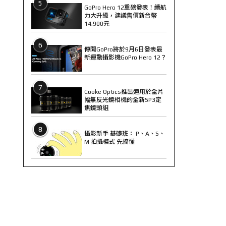
5
GoPro Hero 12重磅發表！續航
力大升級，建議售價新台幣
14,900元
6
傳聞GoPro將於9月6日發表最
新運動攝影機GoPro Hero 12？
7
Cooke Optics推出適用於全片
幅無反光鏡相機的全新SP3定
焦鏡頭組
8
攝影新手 基礎班： P、A、S、
M 拍攝模式 先搞懂