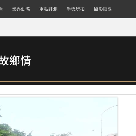
活
業界動態
重點評測
手機玩拍
攝影擂臺
起故鄉情