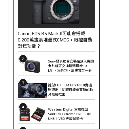
Canon EOS R5 Mark II可能會搭載
6,200萬畫素堆疊式CMOS + 眼控自動
對焦功能？
2
Sony發表適合安裝在無人機的
全片幅可交換鏡頭相機ILX-
LR1，集輕巧、高畫質於一身
3
疑似FUJIFILM GFX100 II實機
照流出！同時可能會有新的軟
片模擬推出
4
Western Digital 宣布推出
SanDisk Extreme PRO SDXC
UHS-II V60 等級記憶卡