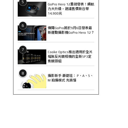
5
GoPro Hero 12重磅發表！續航
力大升級，建議售價新台幣
14,900元
6
傳聞GoPro將於9月6日發表最
新運動攝影機GoPro Hero 12？
7
Cooke Optics推出適用於全片
幅無反光鏡相機的全新SP3定
焦鏡頭組
8
攝影新手 基礎班： P、A、S、
M 拍攝模式 先搞懂