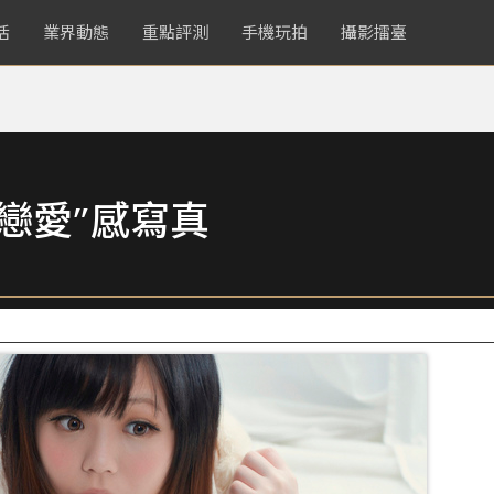
活
業界動態
重點評測
手機玩拍
攝影擂臺
戀愛”感寫真