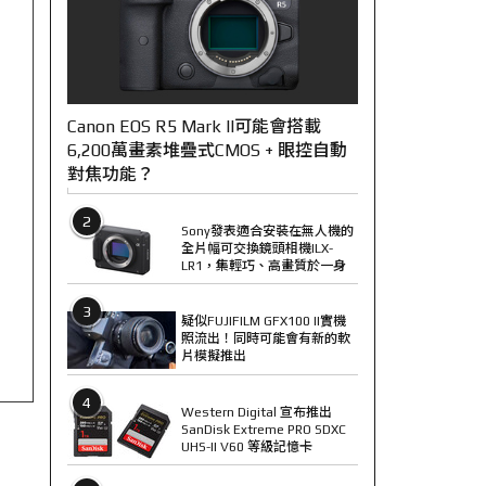
Canon EOS R5 Mark II可能會搭載
6,200萬畫素堆疊式CMOS + 眼控自動
對焦功能？
2
Sony發表適合安裝在無人機的
全片幅可交換鏡頭相機ILX-
LR1，集輕巧、高畫質於一身
3
疑似FUJIFILM GFX100 II實機
照流出！同時可能會有新的軟
片模擬推出
4
Western Digital 宣布推出
SanDisk Extreme PRO SDXC
UHS-II V60 等級記憶卡