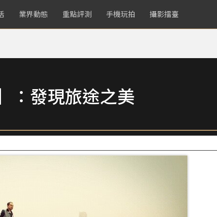
活
業界動態
重點評測
手機玩拍
攝影擂臺
賞】：發現旅途之美