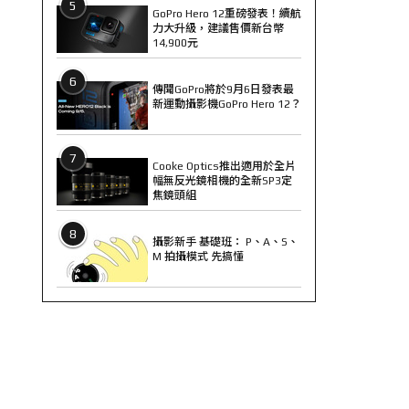
5
GoPro Hero 12重磅發表！續航
力大升級，建議售價新台幣
14,900元
6
傳聞GoPro將於9月6日發表最
新運動攝影機GoPro Hero 12？
7
Cooke Optics推出適用於全片
幅無反光鏡相機的全新SP3定
焦鏡頭組
8
攝影新手 基礎班： P、A、S、
M 拍攝模式 先搞懂