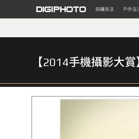
拍攝技法
戶外生
【2014手機攝影大