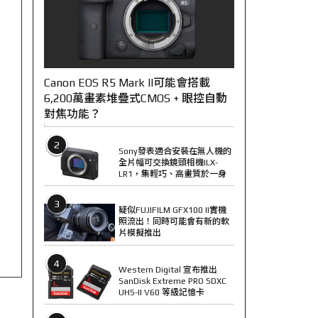
Canon EOS R5 Mark II可能會搭載
6,200萬畫素堆疊式CMOS + 眼控自動
對焦功能？
2
Sony發表適合安裝在無人機的
全片幅可交換鏡頭相機ILX-
LR1，集輕巧、高畫質於一身
3
疑似FUJIFILM GFX100 II實機
照流出！同時可能會有新的軟
片模擬推出
4
Western Digital 宣布推出
SanDisk Extreme PRO SDXC
UHS-II V60 等級記憶卡