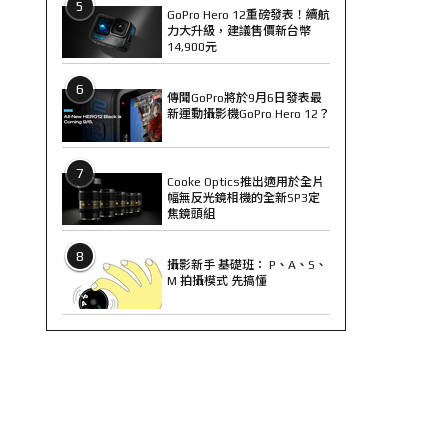
5
GoPro Hero 12重磅發表！續航
力大升級，建議售價新台幣
14,900元
6
傳聞GoPro將於9月6日發表最
新運動攝影機GoPro Hero 12？
7
Cooke Optics推出適用於全片
幅無反光鏡相機的全新SP3定
焦鏡頭組
8
攝影新手 基礎班： P、A、S、
M 拍攝模式 先搞懂