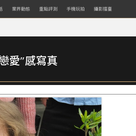
活
業界動態
重點評測
手機玩拍
攝影擂臺
戀愛”感寫真