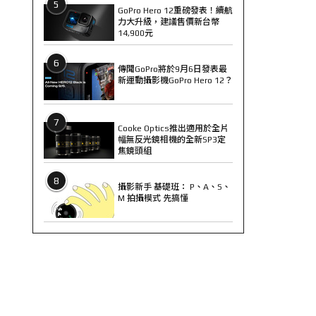
5
GoPro Hero 12重磅發表！續航
力大升級，建議售價新台幣
14,900元
6
傳聞GoPro將於9月6日發表最
新運動攝影機GoPro Hero 12？
7
Cooke Optics推出適用於全片
幅無反光鏡相機的全新SP3定
焦鏡頭組
8
攝影新手 基礎班： P、A、S、
M 拍攝模式 先搞懂