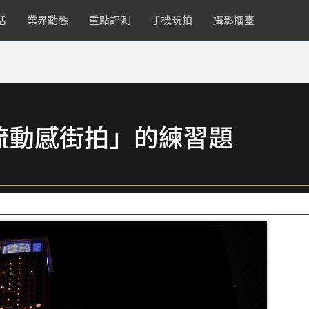
活
業界動態
重點評測
手機玩拍
攝影擂臺
流動感街拍」的練習題