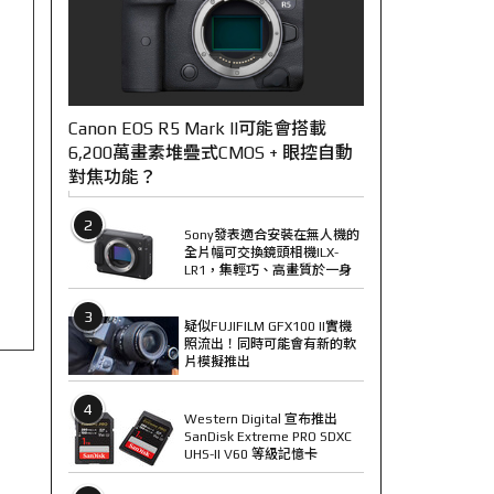
Canon EOS R5 Mark II可能會搭載
6,200萬畫素堆疊式CMOS + 眼控自動
對焦功能？
2
Sony發表適合安裝在無人機的
全片幅可交換鏡頭相機ILX-
LR1，集輕巧、高畫質於一身
3
疑似FUJIFILM GFX100 II實機
照流出！同時可能會有新的軟
片模擬推出
4
Western Digital 宣布推出
SanDisk Extreme PRO SDXC
UHS-II V60 等級記憶卡