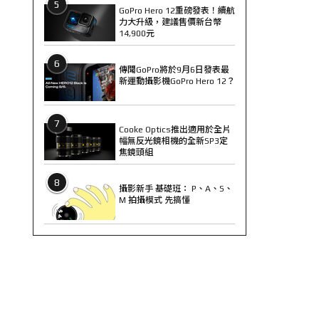
5
GoPro Hero 12重磅發表！續航
力大升級，建議售價新台幣
14,900元
6
傳聞GoPro將於9月6日發表最
新運動攝影機GoPro Hero 12？
7
Cooke Optics推出適用於全片
幅無反光鏡相機的全新SP3定
焦鏡頭組
8
攝影新手 基礎班： P、A、S、
M 拍攝模式 先搞懂