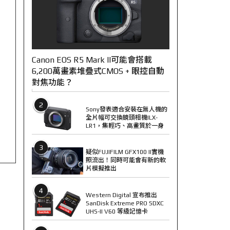
Canon EOS R5 Mark II可能會搭載
6,200萬畫素堆疊式CMOS + 眼控自動
對焦功能？
2
Sony發表適合安裝在無人機的
全片幅可交換鏡頭相機ILX-
LR1，集輕巧、高畫質於一身
3
疑似FUJIFILM GFX100 II實機
照流出！同時可能會有新的軟
片模擬推出
4
Western Digital 宣布推出
SanDisk Extreme PRO SDXC
UHS-II V60 等級記憶卡