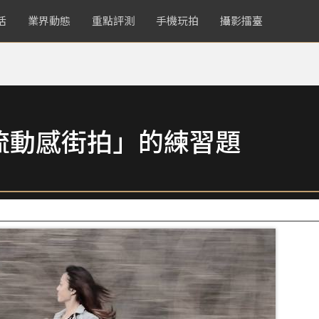
活
業界動態
重點評測
手機玩拍
攝影擂臺
流動感街拍」的練習題