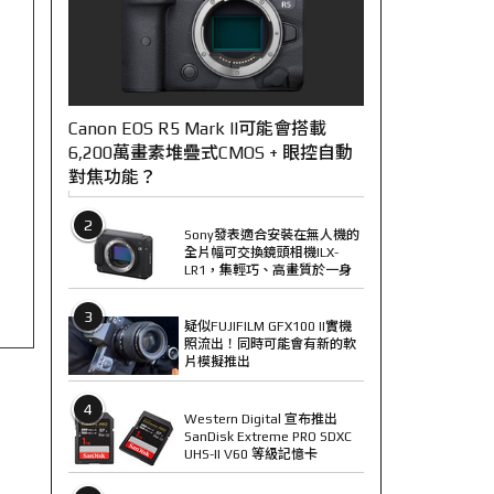
Canon EOS R5 Mark II可能會搭載
6,200萬畫素堆疊式CMOS + 眼控自動
對焦功能？
2
Sony發表適合安裝在無人機的
全片幅可交換鏡頭相機ILX-
LR1，集輕巧、高畫質於一身
3
疑似FUJIFILM GFX100 II實機
照流出！同時可能會有新的軟
片模擬推出
4
Western Digital 宣布推出
SanDisk Extreme PRO SDXC
UHS-II V60 等級記憶卡