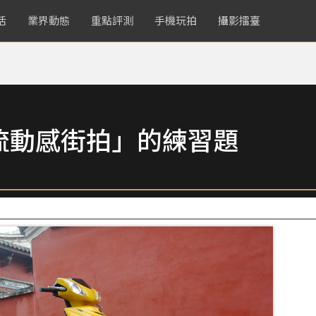
活
業界動態
重點評測
手機玩拍
攝影擂臺
流動感街拍」的練習題