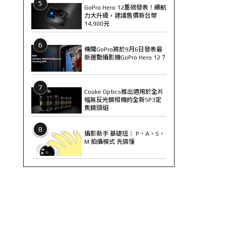
5
GoPro Hero 12重磅發表！續航
力大升級，建議售價新台幣
14,900元
6
傳聞GoPro將於9月6日發表最
新運動攝影機GoPro Hero 12？
7
Cooke Optics推出適用於全片
幅無反光鏡相機的全新SP3定
焦鏡頭組
8
攝影新手 基礎班： P、A、S、
M 拍攝模式 先搞懂