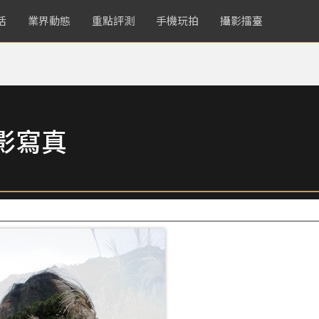
活
業界動態
重點評測
手機玩拍
攝影擂臺
影寫真