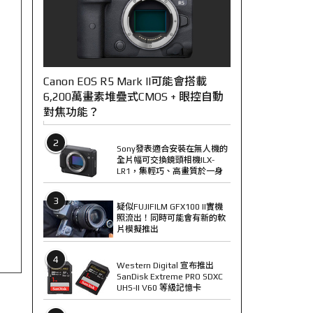
Canon EOS R5 Mark II可能會搭載
6,200萬畫素堆疊式CMOS + 眼控自動
對焦功能？
2
Sony發表適合安裝在無人機的
全片幅可交換鏡頭相機ILX-
LR1，集輕巧、高畫質於一身
3
疑似FUJIFILM GFX100 II實機
照流出！同時可能會有新的軟
片模擬推出
4
Western Digital 宣布推出
SanDisk Extreme PRO SDXC
UHS-II V60 等級記憶卡