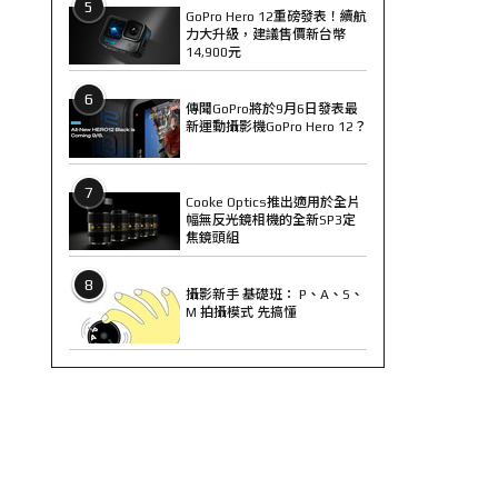
5
GoPro Hero 12重磅發表！續航
力大升級，建議售價新台幣
14,900元
6
傳聞GoPro將於9月6日發表最
新運動攝影機GoPro Hero 12？
7
Cooke Optics推出適用於全片
幅無反光鏡相機的全新SP3定
焦鏡頭組
8
攝影新手 基礎班： P、A、S、
M 拍攝模式 先搞懂