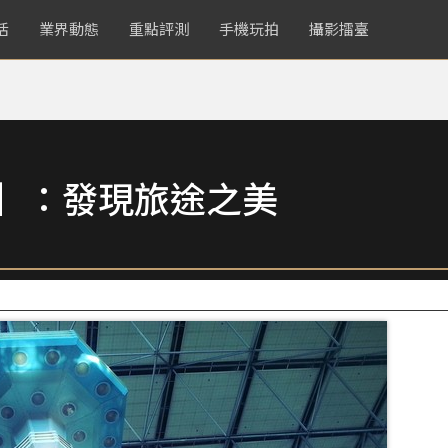
活
業界動態
重點評測
手機玩拍
攝影擂臺
賞】：發現旅途之美