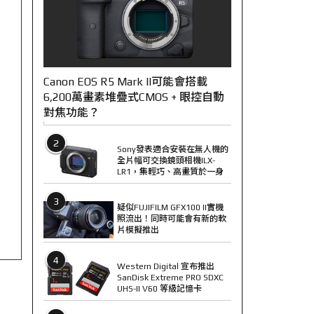
Canon EOS R5 Mark II可能會搭載
6,200萬畫素堆疊式CMOS + 眼控自動
對焦功能？
2
Sony發表適合安裝在無人機的
全片幅可交換鏡頭相機ILX-
LR1，集輕巧、高畫質於一身
3
疑似FUJIFILM GFX100 II實機
照流出！同時可能會有新的軟
片模擬推出
4
Western Digital 宣布推出
SanDisk Extreme PRO SDXC
UHS-II V60 等級記憶卡