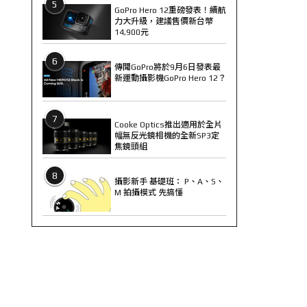
5
GoPro Hero 12重磅發表！續航
力大升級，建議售價新台幣
14,900元
6
傳聞GoPro將於9月6日發表最
新運動攝影機GoPro Hero 12？
7
Cooke Optics推出適用於全片
幅無反光鏡相機的全新SP3定
焦鏡頭組
8
攝影新手 基礎班： P、A、S、
M 拍攝模式 先搞懂