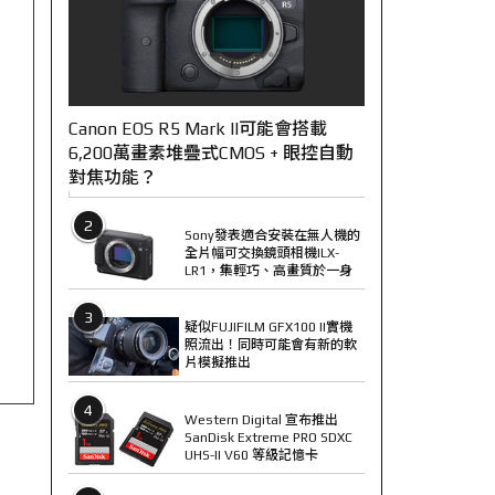
Canon EOS R5 Mark II可能會搭載
6,200萬畫素堆疊式CMOS + 眼控自動
對焦功能？
2
Sony發表適合安裝在無人機的
全片幅可交換鏡頭相機ILX-
LR1，集輕巧、高畫質於一身
3
疑似FUJIFILM GFX100 II實機
照流出！同時可能會有新的軟
片模擬推出
4
Western Digital 宣布推出
SanDisk Extreme PRO SDXC
UHS-II V60 等級記憶卡