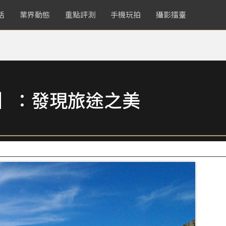
活
業界動態
重點評測
手機玩拍
攝影擂臺
賞】：發現旅途之美