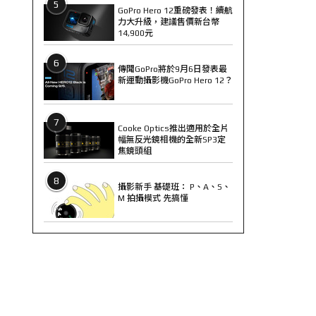
5
GoPro Hero 12重磅發表！續航
力大升級，建議售價新台幣
14,900元
6
傳聞GoPro將於9月6日發表最
新運動攝影機GoPro Hero 12？
7
Cooke Optics推出適用於全片
幅無反光鏡相機的全新SP3定
焦鏡頭組
8
攝影新手 基礎班： P、A、S、
M 拍攝模式 先搞懂