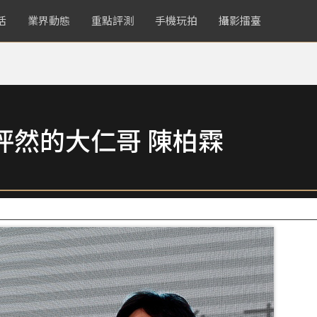
活
業界動態
重點評測
手機玩拍
攝影擂臺
人怦然的大仁哥 陳柏霖