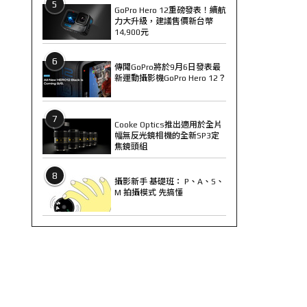
5
GoPro Hero 12重磅發表！續航
力大升級，建議售價新台幣
14,900元
6
傳聞GoPro將於9月6日發表最
新運動攝影機GoPro Hero 12？
7
Cooke Optics推出適用於全片
幅無反光鏡相機的全新SP3定
焦鏡頭組
8
攝影新手 基礎班： P、A、S、
M 拍攝模式 先搞懂