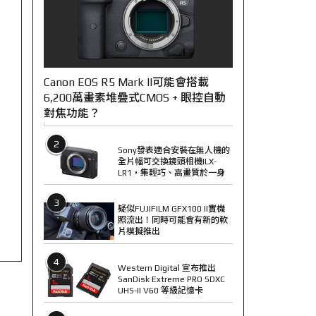
Canon EOS R5 Mark II可能會搭載
6,200萬畫素堆疊式CMOS + 眼控自動
對焦功能？
2
Sony發表適合安裝在無人機的
全片幅可交換鏡頭相機ILX-
LR1，集輕巧、高畫質於一身
3
疑似FUJIFILM GFX100 II實機
照流出！同時可能會有新的軟
片模擬推出
4
Western Digital 宣布推出
SanDisk Extreme PRO SDXC
UHS-II V60 等級記憶卡