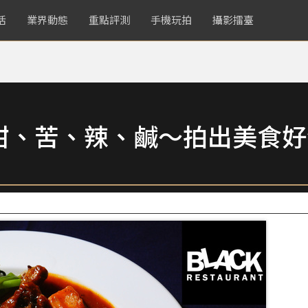
活
業界動態
重點評測
手機玩拍
攝影擂臺
甜、苦、辣、鹹～拍出美食好