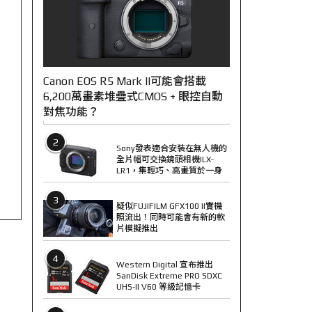
Canon EOS R5 Mark II可能會搭載
6,200萬畫素堆疊式CMOS + 眼控自動
對焦功能？
2
Sony發表適合安裝在無人機的
全片幅可交換鏡頭相機ILX-
LR1，集輕巧、高畫質於一身
3
疑似FUJIFILM GFX100 II實機
照流出！同時可能會有新的軟
片模擬推出
4
Western Digital 宣布推出
SanDisk Extreme PRO SDXC
UHS-II V60 等級記憶卡