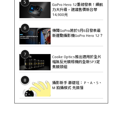
5
GoPro Hero 12重磅發表！續航
力大升級，建議售價新台幣
14,900元
6
傳聞GoPro將於9月6日發表最
新運動攝影機GoPro Hero 12？
7
Cooke Optics推出適用於全片
幅無反光鏡相機的全新SP3定
焦鏡頭組
8
攝影新手 基礎班： P、A、S、
M 拍攝模式 先搞懂