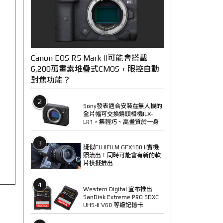
Canon EOS R5 Mark II可能會搭載
6,200萬畫素堆疊式CMOS + 眼控自動
對焦功能？
2
Sony發表適合安裝在無人機的
全片幅可交換鏡頭相機ILX-
LR1，集輕巧、高畫質於一身
3
疑似FUJIFILM GFX100 II實機
照流出！同時可能會有新的軟
片模擬推出
4
Western Digital 宣布推出
SanDisk Extreme PRO SDXC
UHS-II V60 等級記憶卡