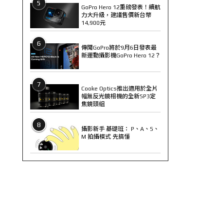
5
GoPro Hero 12重磅發表！續航
力大升級，建議售價新台幣
14,900元
6
傳聞GoPro將於9月6日發表最
新運動攝影機GoPro Hero 12？
7
Cooke Optics推出適用於全片
幅無反光鏡相機的全新SP3定
焦鏡頭組
8
攝影新手 基礎班： P、A、S、
M 拍攝模式 先搞懂