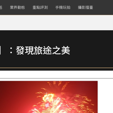
活
業界動態
重點評測
手機玩拍
攝影擂臺
賞】：發現旅途之美