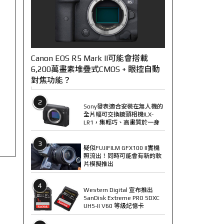
Canon EOS R5 Mark II可能會搭載
6,200萬畫素堆疊式CMOS + 眼控自動
對焦功能？
2
Sony發表適合安裝在無人機的
全片幅可交換鏡頭相機ILX-
LR1，集輕巧、高畫質於一身
3
疑似FUJIFILM GFX100 II實機
照流出！同時可能會有新的軟
片模擬推出
4
Western Digital 宣布推出
SanDisk Extreme PRO SDXC
UHS-II V60 等級記憶卡