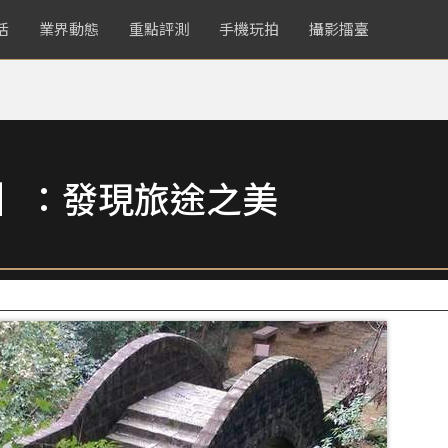
活
業界動態
重點評測
手機玩拍
攝影擂臺
賞】：發現旅途之美