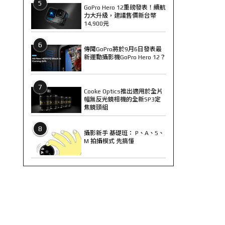
5
GoPro Hero 12重磅發表！續航
力大升級，建議售價新台幣
14,900元
6
傳聞GoPro將於9月6日發表最
新運動攝影機GoPro Hero 12？
7
Cooke Optics推出適用於全片
幅無反光鏡相機的全新SP3定
焦鏡頭組
8
攝影新手 基礎班： P、A、S、
M 拍攝模式 先搞懂