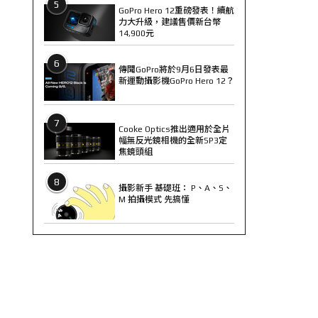
5
GoPro Hero 12重磅發表！續航
力大升級，建議售價新台幣
14,900元
6
傳聞GoPro將於9月6日發表最
新運動攝影機GoPro Hero 12？
7
Cooke Optics推出適用於全片
幅無反光鏡相機的全新SP3定
焦鏡頭組
8
攝影新手 基礎班： P、A、S、
M 拍攝模式 先搞懂