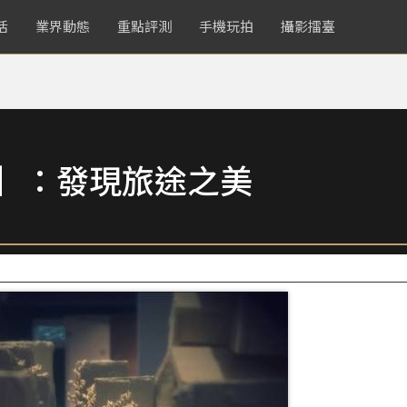
活
業界動態
重點評測
手機玩拍
攝影擂臺
賞】：發現旅途之美