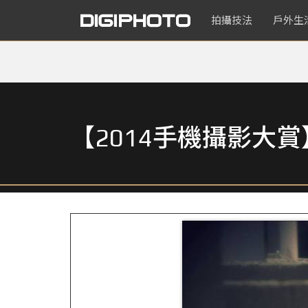
拍攝技法
戶外生
【2014手機攝影大