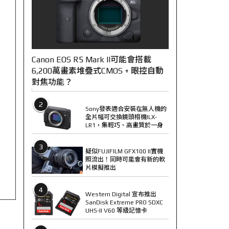
Canon EOS R5 Mark II可能會搭載
6,200萬畫素堆疊式CMOS + 眼控自動
對焦功能？
2
Sony發表適合安裝在無人機的
全片幅可交換鏡頭相機ILX-
LR1，集輕巧、高畫質於一身
3
疑似FUJIFILM GFX100 II實機
照流出！同時可能會有新的軟
片模擬推出
4
Western Digital 宣布推出
SanDisk Extreme PRO SDXC
UHS-II V60 等級記憶卡