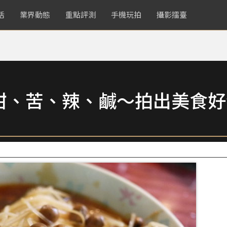
活
業界動態
重點評測
手機玩拍
攝影擂臺
甜、苦、辣、鹹～拍出美食好