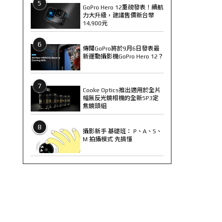
5
GoPro Hero 12重磅發表！續航
力大升級，建議售價新台幣
14,900元
6
傳聞GoPro將於9月6日發表最
新運動攝影機GoPro Hero 12？
7
Cooke Optics推出適用於全片
幅無反光鏡相機的全新SP3定
焦鏡頭組
8
攝影新手 基礎班： P、A、S、
M 拍攝模式 先搞懂