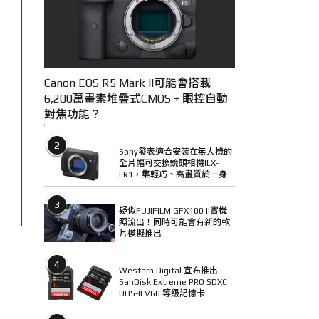
Canon EOS R5 Mark II可能會搭載
6,200萬畫素堆疊式CMOS + 眼控自動
對焦功能？
2
Sony發表適合安裝在無人機的
全片幅可交換鏡頭相機ILX-
LR1，集輕巧、高畫質於一身
3
疑似FUJIFILM GFX100 II實機
照流出！同時可能會有新的軟
片模擬推出
4
Western Digital 宣布推出
SanDisk Extreme PRO SDXC
UHS-II V60 等級記憶卡