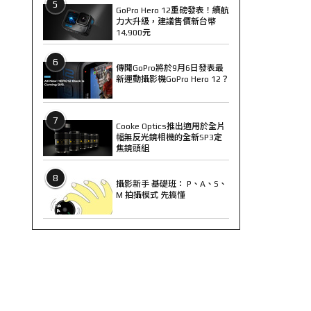
5
GoPro Hero 12重磅發表！續航
力大升級，建議售價新台幣
14,900元
6
傳聞GoPro將於9月6日發表最
新運動攝影機GoPro Hero 12？
7
Cooke Optics推出適用於全片
幅無反光鏡相機的全新SP3定
焦鏡頭組
8
攝影新手 基礎班： P、A、S、
M 拍攝模式 先搞懂