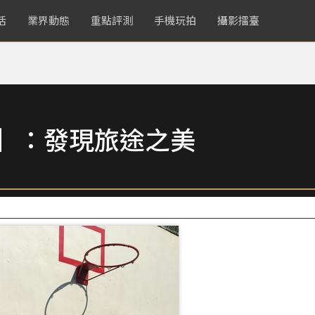
活
業界動態
重點評測
手機玩拍
攝影擂臺
賞】：發現旅途之美