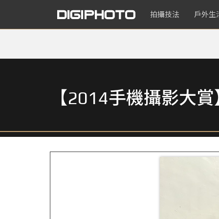
拍攝技法
戶外生
【2014手機攝影大