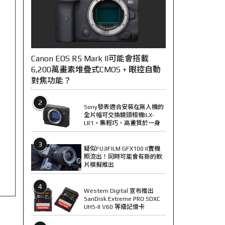
Canon EOS R5 Mark II可能會搭載
6,200萬畫素堆疊式CMOS + 眼控自動
對焦功能？
2
Sony發表適合安裝在無人機的
全片幅可交換鏡頭相機ILX-
LR1，集輕巧、高畫質於一身
3
疑似FUJIFILM GFX100 II實機
照流出！同時可能會有新的軟
片模擬推出
4
Western Digital 宣布推出
SanDisk Extreme PRO SDXC
UHS-II V60 等級記憶卡