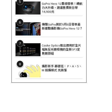
5
GoPro Hero 12重磅發表！續航
力大升級，建議售價新台幣
14,900元
6
傳聞GoPro將於9月6日發表最
新運動攝影機GoPro Hero 12？
7
Cooke Optics推出適用於全片
幅無反光鏡相機的全新SP3定
焦鏡頭組
8
攝影新手 基礎班： P、A、S、
M 拍攝模式 先搞懂