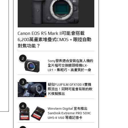
Canon EOS R5 Mark II可能會搭載
6,200萬畫素堆疊式CMOS + 眼控自動
對焦功能？
2
Sony發表適合安裝在無人機的
全片幅可交換鏡頭相機ILX-
LR1，集輕巧、高畫質於一身
3
疑似FUJIFILM GFX100 II實機
照流出！同時可能會有新的軟
片模擬推出
4
Western Digital 宣布推出
SanDisk Extreme PRO SDXC
UHS-II V60 等級記憶卡