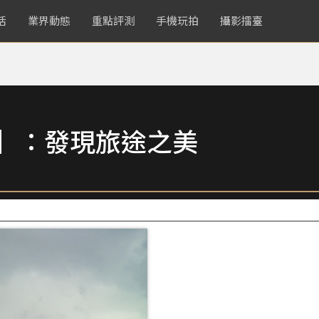
活
業界動態
重點評測
手機玩拍
攝影擂臺
賞】：發現旅途之美