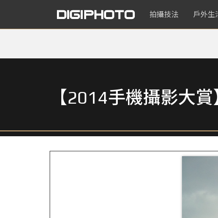
拍攝技法
戶外生
【2014手機攝影大