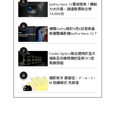
5
GoPro Hero 12重磅發表！續航
力大升級，建議售價新台幣
14,900元
6
傳聞GoPro將於9月6日發表最
新運動攝影機GoPro Hero 12？
7
Cooke Optics推出適用於全片
幅無反光鏡相機的全新SP3定
焦鏡頭組
8
攝影新手 基礎班： P、A、S、
M 拍攝模式 先搞懂