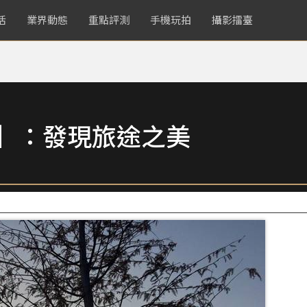
活
業界動態
重點評測
手機玩拍
攝影擂臺
賞】：發現旅途之美