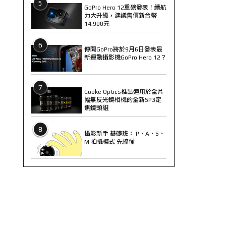
5
GoPro Hero 12重磅發表！續航
力大升級，建議售價新台幣
14,900元
6
傳聞GoPro將於9月6日發表最
新運動攝影機GoPro Hero 12？
7
Cooke Optics推出適用於全片
幅無反光鏡相機的全新SP3定
焦鏡頭組
8
攝影新手 基礎班： P、A、S、
M 拍攝模式 先搞懂