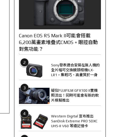
Canon EOS R5 Mark II可能會搭載
6,200萬畫素堆疊式CMOS + 眼控自動
對焦功能？
2
Sony發表適合安裝在無人機的
全片幅可交換鏡頭相機ILX-
LR1，集輕巧、高畫質於一身
3
疑似FUJIFILM GFX100 II實機
照流出！同時可能會有新的軟
片模擬推出
4
Western Digital 宣布推出
SanDisk Extreme PRO SDXC
UHS-II V60 等級記憶卡