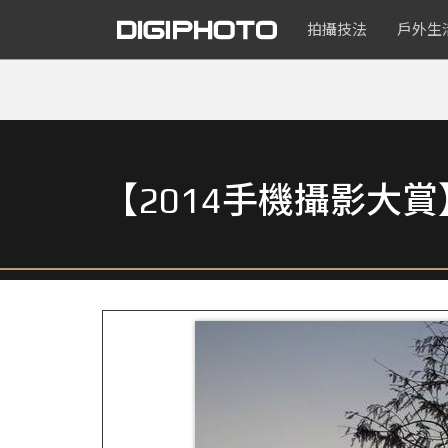
拍攝技法
戶外生
【2014手機攝影大