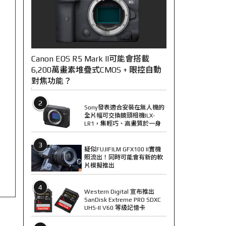
Canon EOS R5 Mark II可能會搭載
6,200萬畫素堆疊式CMOS + 眼控自動
對焦功能？
2
Sony發表適合安裝在無人機的
全片幅可交換鏡頭相機ILX-
LR1，集輕巧、高畫質於一身
3
疑似FUJIFILM GFX100 II實機
照流出！同時可能會有新的軟
片模擬推出
4
Western Digital 宣布推出
SanDisk Extreme PRO SDXC
UHS-II V60 等級記憶卡