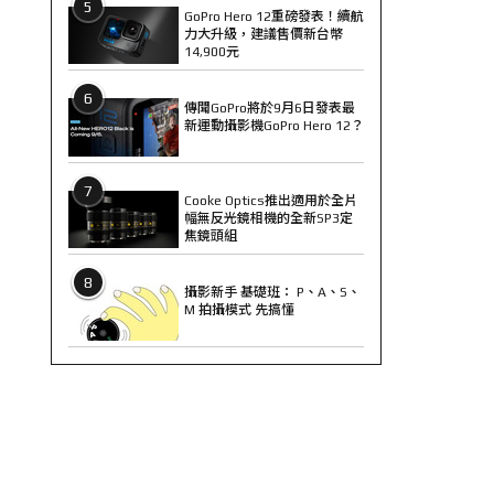
5
GoPro Hero 12重磅發表！續航
力大升級，建議售價新台幣
14,900元
6
傳聞GoPro將於9月6日發表最
新運動攝影機GoPro Hero 12？
7
Cooke Optics推出適用於全片
幅無反光鏡相機的全新SP3定
焦鏡頭組
8
攝影新手 基礎班： P、A、S、
M 拍攝模式 先搞懂