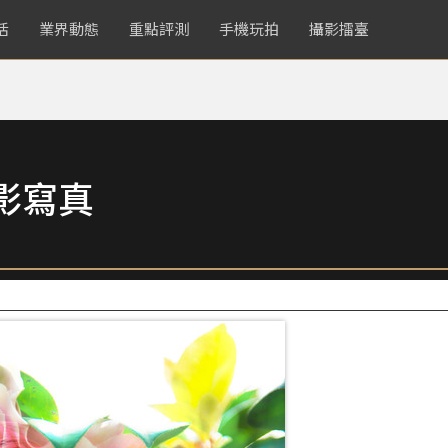
活
業界動態
重點評測
手機玩拍
攝影擂臺
影寫真