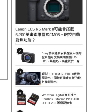
Canon EOS R5 Mark II可能會搭載
6,200萬畫素堆疊式CMOS + 眼控自動
對焦功能？
2
Sony發表適合安裝在無人機的
全片幅可交換鏡頭相機ILX-
LR1，集輕巧、高畫質於一身
3
疑似FUJIFILM GFX100 II實機
照流出！同時可能會有新的軟
片模擬推出
4
Western Digital 宣布推出
SanDisk Extreme PRO SDXC
UHS-II V60 等級記憶卡