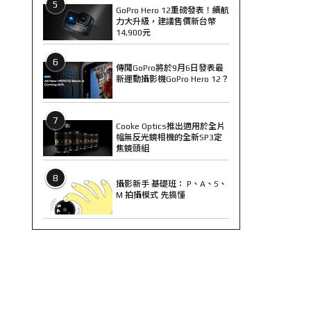
5
GoPro Hero 12重磅發表！續航
力大升級，建議售價新台幣
14,900元
6
傳聞GoPro將於9月6日發表最
新運動攝影機GoPro Hero 12？
7
Cooke Optics推出適用於全片
幅無反光鏡相機的全新SP3定
焦鏡頭組
8
攝影新手 基礎班： P、A、S、
M 拍攝模式 先搞懂