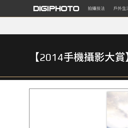
拍攝技法
戶外生
【2014手機攝影大