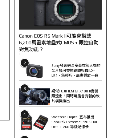
Canon EOS R5 Mark II可能會搭載
6,200萬畫素堆疊式CMOS + 眼控自動
對焦功能？
2
Sony發表適合安裝在無人機的
全片幅可交換鏡頭相機ILX-
LR1，集輕巧、高畫質於一身
3
疑似FUJIFILM GFX100 II實機
照流出！同時可能會有新的軟
片模擬推出
4
Western Digital 宣布推出
SanDisk Extreme PRO SDXC
UHS-II V60 等級記憶卡