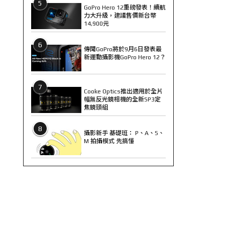
5
GoPro Hero 12重磅發表！續航
力大升級，建議售價新台幣
14,900元
6
傳聞GoPro將於9月6日發表最
新運動攝影機GoPro Hero 12？
7
Cooke Optics推出適用於全片
幅無反光鏡相機的全新SP3定
焦鏡頭組
8
攝影新手 基礎班： P、A、S、
M 拍攝模式 先搞懂