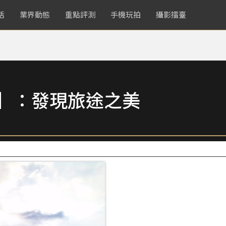
活
業界動態
重點評測
手機玩拍
攝影擂臺
賞】：發現旅途之美