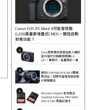
Canon EOS R5 Mark II可能會搭載
6,200萬畫素堆疊式CMOS + 眼控自動
對焦功能？
2
Sony發表適合安裝在無人機的
全片幅可交換鏡頭相機ILX-
LR1，集輕巧、高畫質於一身
3
疑似FUJIFILM GFX100 II實機
照流出！同時可能會有新的軟
片模擬推出
4
Western Digital 宣布推出
SanDisk Extreme PRO SDXC
UHS-II V60 等級記憶卡