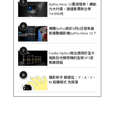
5
GoPro Hero 12重磅發表！續航
力大升級，建議售價新台幣
14,900元
6
傳聞GoPro將於9月6日發表最
新運動攝影機GoPro Hero 12？
7
Cooke Optics推出適用於全片
幅無反光鏡相機的全新SP3定
焦鏡頭組
8
攝影新手 基礎班： P、A、S、
M 拍攝模式 先搞懂