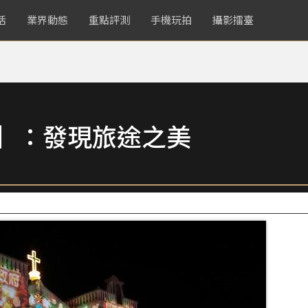
活
業界動態
重點評測
手機玩拍
攝影擂臺
賞】：發現旅途之美