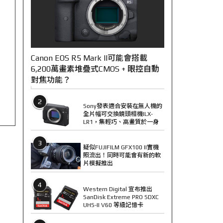
Canon EOS R5 Mark II可能會搭載
6,200萬畫素堆疊式CMOS + 眼控自動
對焦功能？
2
Sony發表適合安裝在無人機的
全片幅可交換鏡頭相機ILX-
LR1，集輕巧、高畫質於一身
3
疑似FUJIFILM GFX100 II實機
照流出！同時可能會有新的軟
片模擬推出
4
Western Digital 宣布推出
SanDisk Extreme PRO SDXC
UHS-II V60 等級記憶卡