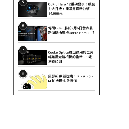
5
GoPro Hero 12重磅發表！續航
力大升級，建議售價新台幣
14,900元
6
傳聞GoPro將於9月6日發表最
新運動攝影機GoPro Hero 12？
7
Cooke Optics推出適用於全片
幅無反光鏡相機的全新SP3定
焦鏡頭組
8
攝影新手 基礎班： P、A、S、
M 拍攝模式 先搞懂