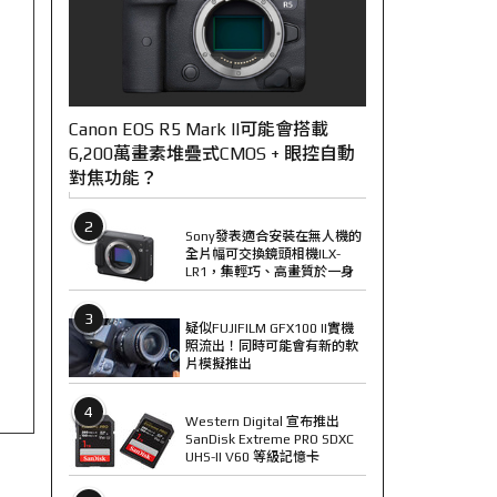
Canon EOS R5 Mark II可能會搭載
6,200萬畫素堆疊式CMOS + 眼控自動
對焦功能？
2
Sony發表適合安裝在無人機的
全片幅可交換鏡頭相機ILX-
LR1，集輕巧、高畫質於一身
3
疑似FUJIFILM GFX100 II實機
照流出！同時可能會有新的軟
片模擬推出
4
Western Digital 宣布推出
SanDisk Extreme PRO SDXC
UHS-II V60 等級記憶卡