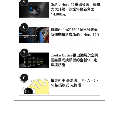
5
GoPro Hero 12重磅發表！續航
力大升級，建議售價新台幣
14,900元
6
傳聞GoPro將於9月6日發表最
新運動攝影機GoPro Hero 12？
7
Cooke Optics推出適用於全片
幅無反光鏡相機的全新SP3定
焦鏡頭組
8
攝影新手 基礎班： P、A、S、
M 拍攝模式 先搞懂