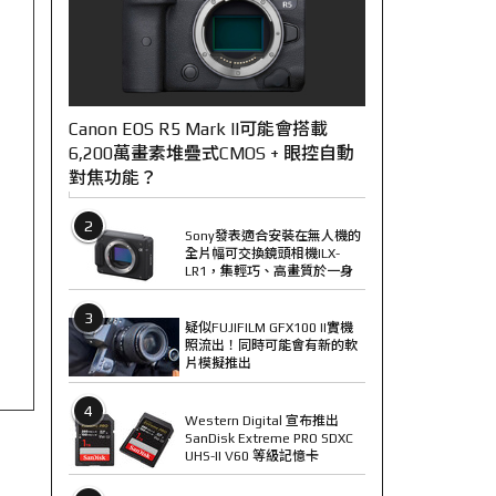
Canon EOS R5 Mark II可能會搭載
6,200萬畫素堆疊式CMOS + 眼控自動
對焦功能？
2
Sony發表適合安裝在無人機的
全片幅可交換鏡頭相機ILX-
LR1，集輕巧、高畫質於一身
3
疑似FUJIFILM GFX100 II實機
照流出！同時可能會有新的軟
片模擬推出
4
Western Digital 宣布推出
SanDisk Extreme PRO SDXC
UHS-II V60 等級記憶卡