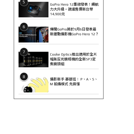
5
GoPro Hero 12重磅發表！續航
力大升級，建議售價新台幣
14,900元
6
傳聞GoPro將於9月6日發表最
新運動攝影機GoPro Hero 12？
7
Cooke Optics推出適用於全片
幅無反光鏡相機的全新SP3定
焦鏡頭組
8
攝影新手 基礎班： P、A、S、
M 拍攝模式 先搞懂