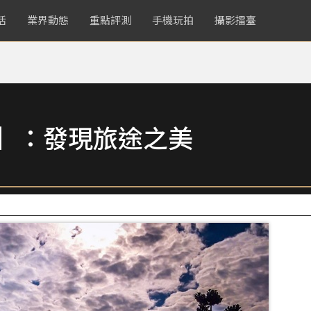
活
業界動態
重點評測
手機玩拍
攝影擂臺
賞】：發現旅途之美