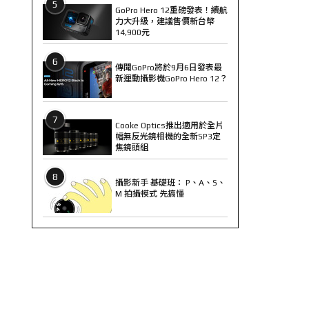
5
GoPro Hero 12重磅發表！續航
力大升級，建議售價新台幣
14,900元
6
傳聞GoPro將於9月6日發表最
新運動攝影機GoPro Hero 12？
7
Cooke Optics推出適用於全片
幅無反光鏡相機的全新SP3定
焦鏡頭組
8
攝影新手 基礎班： P、A、S、
M 拍攝模式 先搞懂