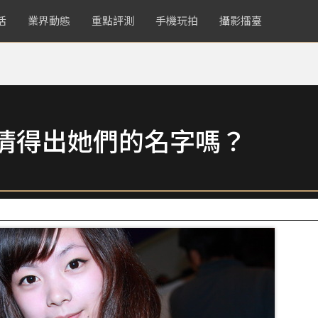
活
業界動態
重點評測
手機玩拍
攝影擂臺
匯】你猜得出她們的名字嗎？