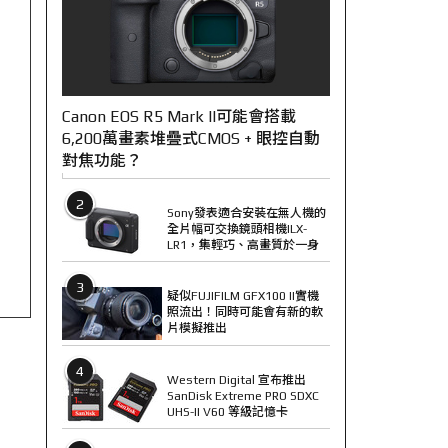
Canon EOS R5 Mark II可能會搭載
6,200萬畫素堆疊式CMOS + 眼控自動
對焦功能？
2
Sony發表適合安裝在無人機的
全片幅可交換鏡頭相機ILX-
LR1，集輕巧、高畫質於一身
3
疑似FUJIFILM GFX100 II實機
照流出！同時可能會有新的軟
片模擬推出
4
Western Digital 宣布推出
SanDisk Extreme PRO SDXC
UHS-II V60 等級記憶卡