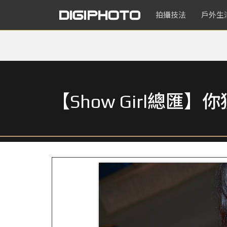
拍攝技法
戶外生
【Show Girl總