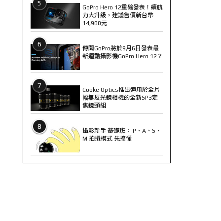
5
GoPro Hero 12重磅發表！續航
力大升級，建議售價新台幣
14,900元
6
傳聞GoPro將於9月6日發表最
新運動攝影機GoPro Hero 12？
7
Cooke Optics推出適用於全片
幅無反光鏡相機的全新SP3定
焦鏡頭組
8
攝影新手 基礎班： P、A、S、
M 拍攝模式 先搞懂