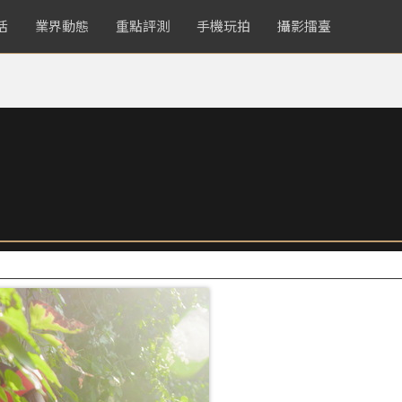
活
業界動態
重點評測
手機玩拍
攝影擂臺