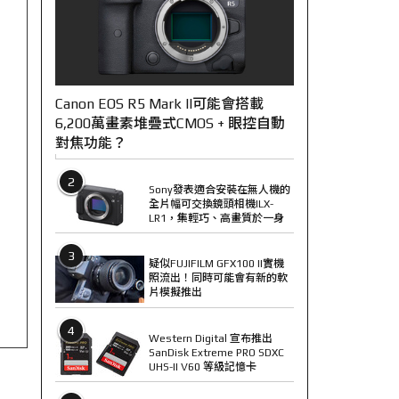
Canon EOS R5 Mark II可能會搭載
6,200萬畫素堆疊式CMOS + 眼控自動
對焦功能？
2
Sony發表適合安裝在無人機的
全片幅可交換鏡頭相機ILX-
LR1，集輕巧、高畫質於一身
3
疑似FUJIFILM GFX100 II實機
照流出！同時可能會有新的軟
片模擬推出
4
Western Digital 宣布推出
SanDisk Extreme PRO SDXC
UHS-II V60 等級記憶卡