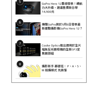
5
GoPro Hero 12重磅發表！續航
力大升級，建議售價新台幣
14,900元
6
傳聞GoPro將於9月6日發表最
新運動攝影機GoPro Hero 12？
7
Cooke Optics推出適用於全片
幅無反光鏡相機的全新SP3定
焦鏡頭組
8
攝影新手 基礎班： P、A、S、
M 拍攝模式 先搞懂