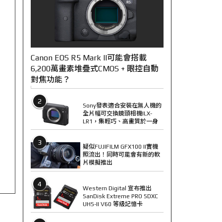
Canon EOS R5 Mark II可能會搭載
6,200萬畫素堆疊式CMOS + 眼控自動
對焦功能？
2
Sony發表適合安裝在無人機的
全片幅可交換鏡頭相機ILX-
LR1，集輕巧、高畫質於一身
3
疑似FUJIFILM GFX100 II實機
照流出！同時可能會有新的軟
片模擬推出
4
Western Digital 宣布推出
SanDisk Extreme PRO SDXC
UHS-II V60 等級記憶卡