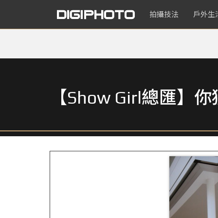
拍攝技法
戶外生
【Show Girl總