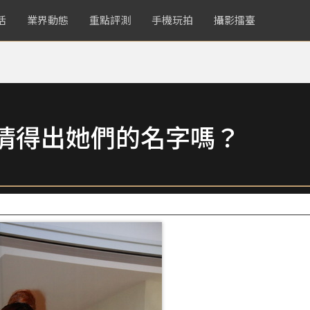
活
業界動態
重點評測
手機玩拍
攝影擂臺
匯】你猜得出她們的名字嗎？