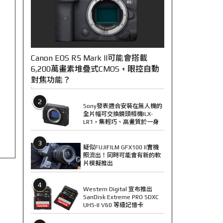
Canon EOS R5 Mark II可能會搭載
6,200萬畫素堆疊式CMOS + 眼控自動
對焦功能？
2
Sony發表適合安裝在無人機的
全片幅可交換鏡頭相機ILX-
LR1，集輕巧、高畫質於一身
3
疑似FUJIFILM GFX100 II實機
照流出！同時可能會有新的軟
片模擬推出
4
Western Digital 宣布推出
SanDisk Extreme PRO SDXC
UHS-II V60 等級記憶卡